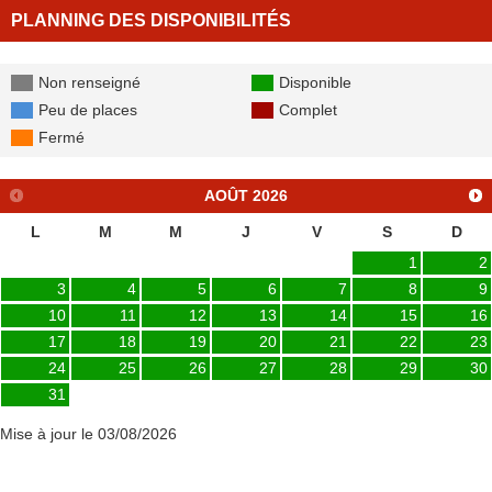
PLANNING DES DISPONIBILITÉS
Non renseigné
Disponible
Peu de places
Complet
Fermé
AOÛT
2026
L
M
M
J
V
S
D
1
2
3
4
5
6
7
8
9
10
11
12
13
14
15
16
17
18
19
20
21
22
23
24
25
26
27
28
29
30
31
Mise à jour le 03/08/2026