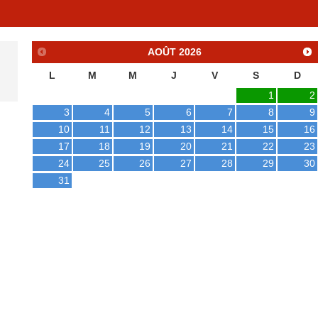
AOÛT
2026
L
M
M
J
V
S
D
1
2
3
4
5
6
7
8
9
10
11
12
13
14
15
16
17
18
19
20
21
22
23
24
25
26
27
28
29
30
31