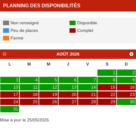
PLANNING DES DISPONIBILITÉS
Non renseigné
Disponible
Peu de places
Complet
Fermé
AOÛT
2026
L
M
M
J
V
S
D
1
2
3
4
5
6
7
8
9
10
11
12
13
14
15
16
17
18
19
20
21
22
23
24
25
26
27
28
29
30
31
Mise à jour le 25/05/2026