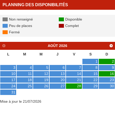
PLANNING DES DISPONIBILITÉS
Non renseigné
Disponible
Peu de places
Complet
Fermé
AOÛT
2026
L
M
M
J
V
S
D
1
2
3
4
5
6
7
8
9
10
11
12
13
14
15
16
17
18
19
20
21
22
23
24
25
26
27
28
29
30
31
Mise à jour le 21/07/2026