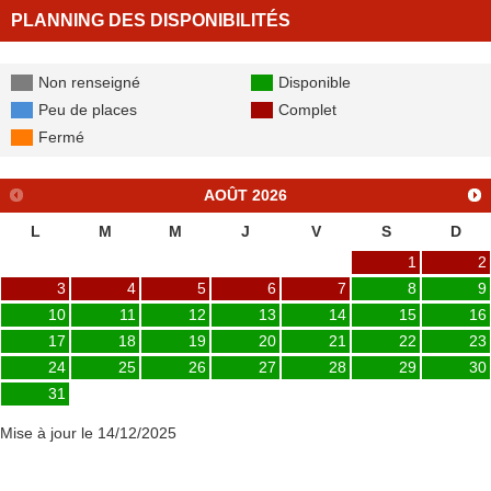
PLANNING DES DISPONIBILITÉS
Non renseigné
Disponible
Peu de places
Complet
Fermé
AOÛT
2026
L
M
M
J
V
S
D
1
2
3
4
5
6
7
8
9
10
11
12
13
14
15
16
17
18
19
20
21
22
23
24
25
26
27
28
29
30
31
Mise à jour le 14/12/2025