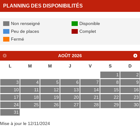
PLANNING DES DISPONIBILITÉS
Non renseigné
Disponible
Peu de places
Complet
Fermé
AOÛT
2026
L
M
M
J
V
S
D
1
2
3
4
5
6
7
8
9
10
11
12
13
14
15
16
17
18
19
20
21
22
23
24
25
26
27
28
29
30
31
Mise à jour le 12/11/2024