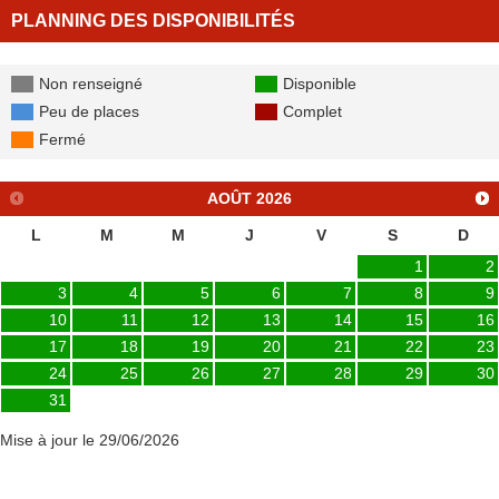
PLANNING DES DISPONIBILITÉS
Non renseigné
Disponible
Peu de places
Complet
Fermé
AOÛT
2026
L
M
M
J
V
S
D
1
2
3
4
5
6
7
8
9
10
11
12
13
14
15
16
17
18
19
20
21
22
23
24
25
26
27
28
29
30
31
Mise à jour le 29/06/2026