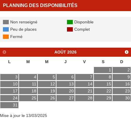
PLANNING DES DISPONIBILITÉS
Non renseigné
Disponible
Peu de places
Complet
Fermé
AOÛT
2026
L
M
M
J
V
S
D
1
2
3
4
5
6
7
8
9
10
11
12
13
14
15
16
17
18
19
20
21
22
23
24
25
26
27
28
29
30
31
Mise à jour le 13/03/2025