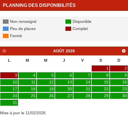
PLANNING DES DISPONIBILITÉS
Non renseigné
Disponible
Peu de places
Complet
Fermé
AOÛT
2026
L
M
M
J
V
S
D
1
2
3
4
5
6
7
8
9
10
11
12
13
14
15
16
17
18
19
20
21
22
23
24
25
26
27
28
29
30
31
Mise à jour le 11/02/2026