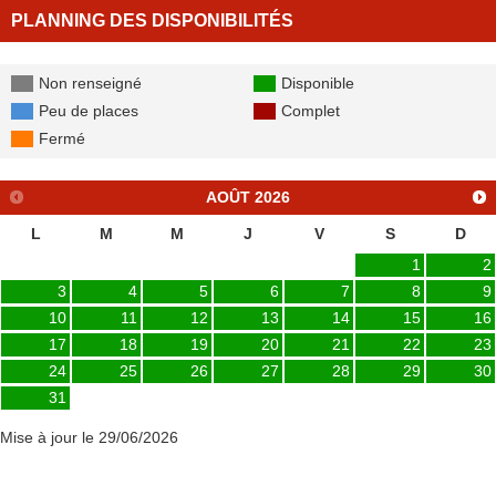
PLANNING DES DISPONIBILITÉS
Non renseigné
Disponible
Peu de places
Complet
Fermé
AOÛT
2026
L
M
M
J
V
S
D
1
2
3
4
5
6
7
8
9
10
11
12
13
14
15
16
17
18
19
20
21
22
23
24
25
26
27
28
29
30
31
Mise à jour le 29/06/2026