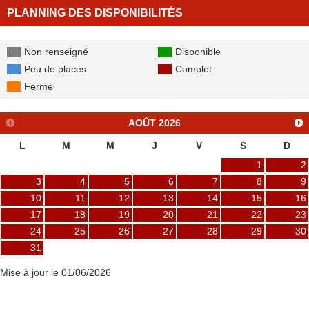
PLANNING DES DISPONIBILITÉS
Non renseigné
Disponible
Peu de places
Complet
Fermé
AOÛT
2026
L
M
M
J
V
S
D
1
2
3
4
5
6
7
8
9
10
11
12
13
14
15
16
17
18
19
20
21
22
23
24
25
26
27
28
29
30
31
Mise à jour le 01/06/2026