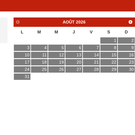
AOÛT
2026
L
M
M
J
V
S
D
1
2
3
4
5
6
7
8
9
10
11
12
13
14
15
16
17
18
19
20
21
22
23
24
25
26
27
28
29
30
31