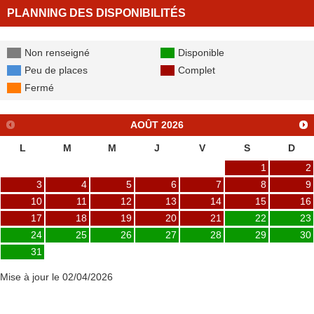
PLANNING DES DISPONIBILITÉS
Non renseigné
Disponible
Peu de places
Complet
Fermé
AOÛT
2026
L
M
M
J
V
S
D
1
2
3
4
5
6
7
8
9
10
11
12
13
14
15
16
17
18
19
20
21
22
23
24
25
26
27
28
29
30
31
Mise à jour le 02/04/2026