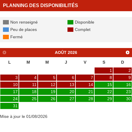
PLANNING DES DISPONIBILITÉS
Non renseigné
Disponible
Peu de places
Complet
Fermé
AOÛT
2026
L
M
M
J
V
S
D
1
2
3
4
5
6
7
8
9
10
11
12
13
14
15
16
17
18
19
20
21
22
23
24
25
26
27
28
29
30
31
Mise à jour le 01/08/2026