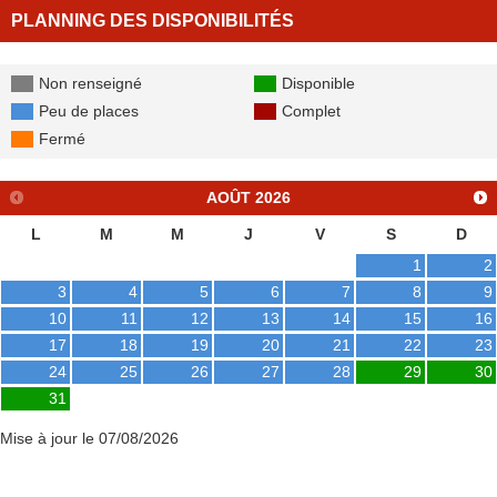
PLANNING DES DISPONIBILITÉS
Non renseigné
Disponible
Peu de places
Complet
Fermé
AOÛT
2026
L
M
M
J
V
S
D
1
2
3
4
5
6
7
8
9
10
11
12
13
14
15
16
17
18
19
20
21
22
23
24
25
26
27
28
29
30
31
Mise à jour le 07/08/2026