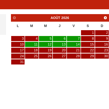
AOÛT
2026
L
M
M
J
V
S
D
1
2
3
4
5
6
7
8
9
10
11
12
13
14
15
16
17
18
19
20
21
22
23
24
25
26
27
28
29
30
31