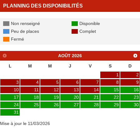
PLANNING DES DISPONIBILITÉS
Non renseigné
Disponible
Peu de places
Complet
Fermé
AOÛT
2026
L
M
M
J
V
S
D
1
2
3
4
5
6
7
8
9
10
11
12
13
14
15
16
17
18
19
20
21
22
23
24
25
26
27
28
29
30
31
Mise à jour le 11/03/2026