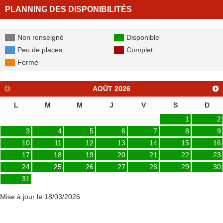
PLANNING DES DISPONIBILITÉS
Non renseigné
Disponible
Peu de places
Complet
Fermé
AOÛT
2026
L
M
M
J
V
S
D
1
2
3
4
5
6
7
8
9
10
11
12
13
14
15
16
17
18
19
20
21
22
23
24
25
26
27
28
29
30
31
Mise à jour le 18/03/2026