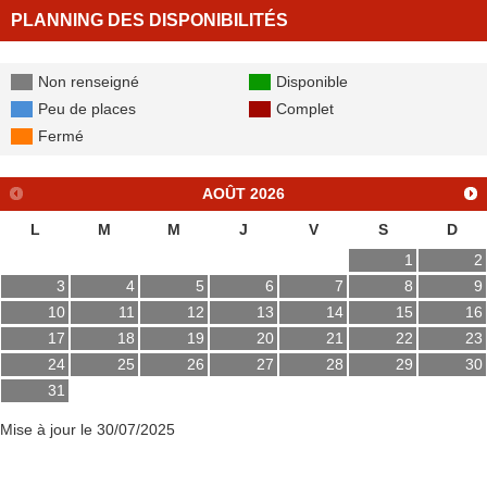
PLANNING DES DISPONIBILITÉS
Non renseigné
Disponible
Peu de places
Complet
Fermé
AOÛT
2026
L
M
M
J
V
S
D
1
2
3
4
5
6
7
8
9
10
11
12
13
14
15
16
17
18
19
20
21
22
23
24
25
26
27
28
29
30
31
Mise à jour le 30/07/2025