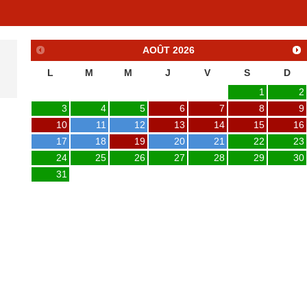
AOÛT
2026
L
M
M
J
V
S
D
1
2
3
4
5
6
7
8
9
10
11
12
13
14
15
16
17
18
19
20
21
22
23
24
25
26
27
28
29
30
31