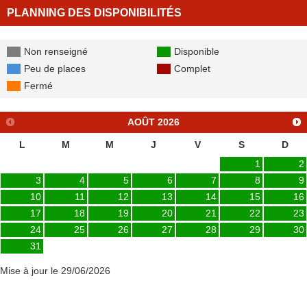
PLANNING DES DISPONIBILITÉS
Non renseigné
Disponible
Peu de places
Complet
Fermé
AOÛT
2026
L
M
M
J
V
S
D
1
2
3
4
5
6
7
8
9
10
11
12
13
14
15
16
17
18
19
20
21
22
23
24
25
26
27
28
29
30
31
Mise à jour le 29/06/2026