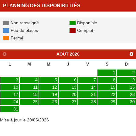
PLANNING DES DISPONIBILITÉS
Non renseigné
Disponible
Peu de places
Complet
Fermé
AOÛT
2026
L
M
M
J
V
S
D
1
2
3
4
5
6
7
8
9
10
11
12
13
14
15
16
17
18
19
20
21
22
23
24
25
26
27
28
29
30
31
Mise à jour le 29/06/2026