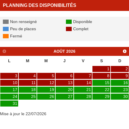
PLANNING DES DISPONIBILITÉS
Non renseigné
Disponible
Peu de places
Complet
Fermé
AOÛT
2026
L
M
M
J
V
S
D
1
2
3
4
5
6
7
8
9
10
11
12
13
14
15
16
17
18
19
20
21
22
23
24
25
26
27
28
29
30
31
Mise à jour le 22/07/2026