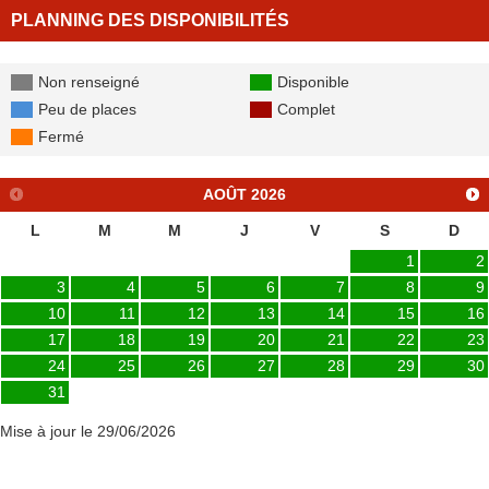
PLANNING DES DISPONIBILITÉS
Non renseigné
Disponible
Peu de places
Complet
Fermé
AOÛT
2026
L
M
M
J
V
S
D
1
2
3
4
5
6
7
8
9
10
11
12
13
14
15
16
17
18
19
20
21
22
23
24
25
26
27
28
29
30
31
Mise à jour le 29/06/2026