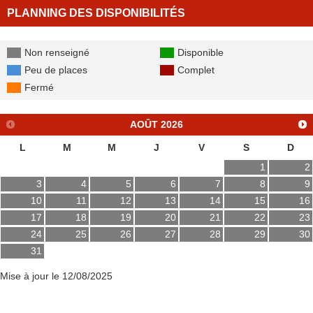
PLANNING DES DISPONIBILITÉS
Non renseigné
Disponible
Peu de places
Complet
Fermé
AOÛT
2026
L
M
M
J
V
S
D
1
2
3
4
5
6
7
8
9
10
11
12
13
14
15
16
17
18
19
20
21
22
23
24
25
26
27
28
29
30
31
Mise à jour le 12/08/2025