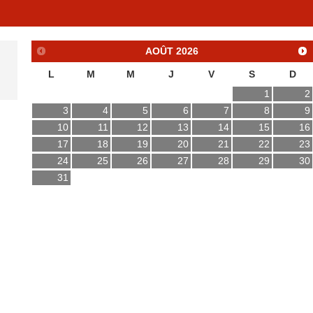
AOÛT
2026
L
M
M
J
V
S
D
1
2
3
4
5
6
7
8
9
10
11
12
13
14
15
16
17
18
19
20
21
22
23
24
25
26
27
28
29
30
31