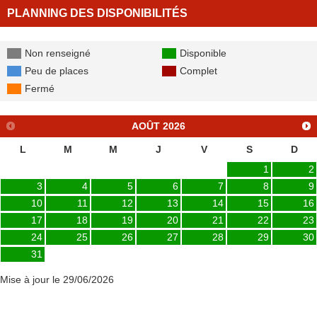
PLANNING DES DISPONIBILITÉS
Non renseigné
Disponible
Peu de places
Complet
Fermé
AOÛT
2026
L
M
M
J
V
S
D
1
2
3
4
5
6
7
8
9
10
11
12
13
14
15
16
17
18
19
20
21
22
23
24
25
26
27
28
29
30
31
Mise à jour le 29/06/2026