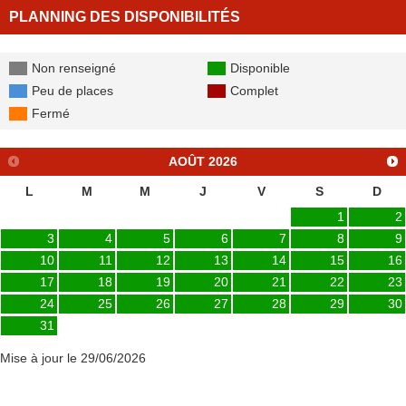
PLANNING DES DISPONIBILITÉS
Non renseigné
Disponible
Peu de places
Complet
Fermé
AOÛT
2026
L
M
M
J
V
S
D
1
2
3
4
5
6
7
8
9
10
11
12
13
14
15
16
17
18
19
20
21
22
23
24
25
26
27
28
29
30
31
Mise à jour le 29/06/2026