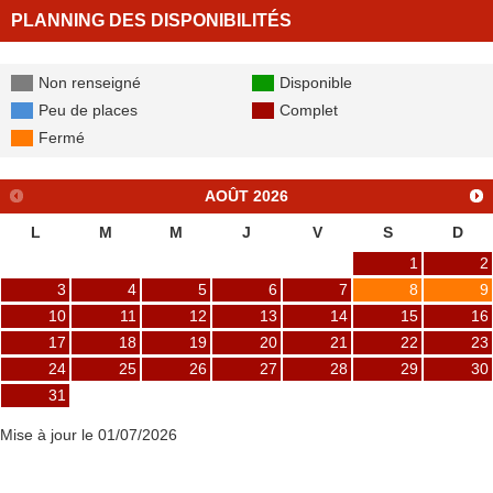
PLANNING DES DISPONIBILITÉS
Non renseigné
Disponible
Peu de places
Complet
Fermé
AOÛT
2026
L
M
M
J
V
S
D
1
2
3
4
5
6
7
8
9
10
11
12
13
14
15
16
17
18
19
20
21
22
23
24
25
26
27
28
29
30
31
Mise à jour le 01/07/2026