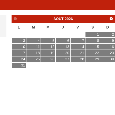
AOÛT
2026
L
M
M
J
V
S
D
1
2
3
4
5
6
7
8
9
10
11
12
13
14
15
16
17
18
19
20
21
22
23
24
25
26
27
28
29
30
31