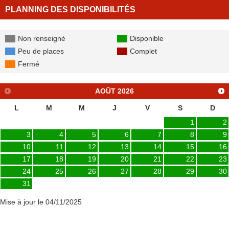
PLANNING DES DISPONIBILITÉS
Non renseigné
Disponible
Peu de places
Complet
Fermé
AOÛT
2026
L
M
M
J
V
S
D
1
2
3
4
5
6
7
8
9
10
11
12
13
14
15
16
17
18
19
20
21
22
23
24
25
26
27
28
29
30
31
Mise à jour le 04/11/2025