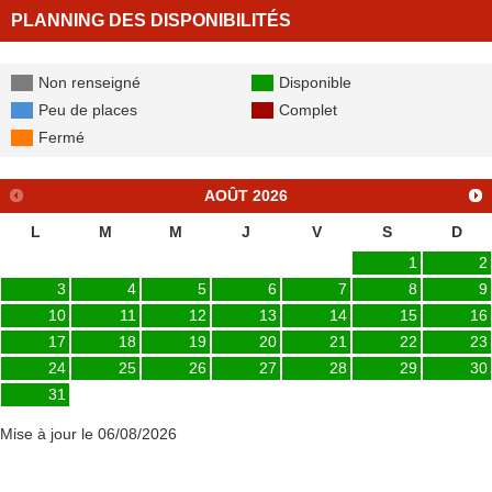
PLANNING DES DISPONIBILITÉS
Non renseigné
Disponible
Peu de places
Complet
Fermé
AOÛT
2026
L
M
M
J
V
S
D
1
2
3
4
5
6
7
8
9
10
11
12
13
14
15
16
17
18
19
20
21
22
23
24
25
26
27
28
29
30
31
Mise à jour le 06/08/2026