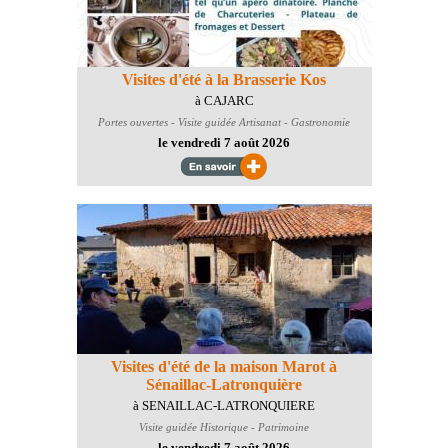
Visites d'été à la Brasserie Kos
à CAJARC
Portes ouvertes - Visite guidée
Artisanat - Gastronomie
le vendredi 7 août 2026
Visites d'été de la maison Marot à
Sénaillac-Latronquière
à SENAILLAC-LATRONQUIERE
Visite guidée
Historique - Patrimoine
le vendredi 7 août 2026