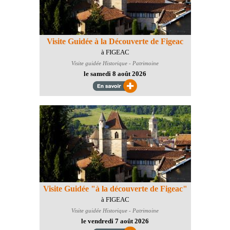
Visite Guidée à la Découverte de Figeac
à FIGEAC
Visite guidée
Historique - Patrimoine
le samedi 8 août 2026
Visite Guidée "à la découverte de Figeac"
à FIGEAC
Visite guidée
Historique - Patrimoine
le vendredi 7 août 2026