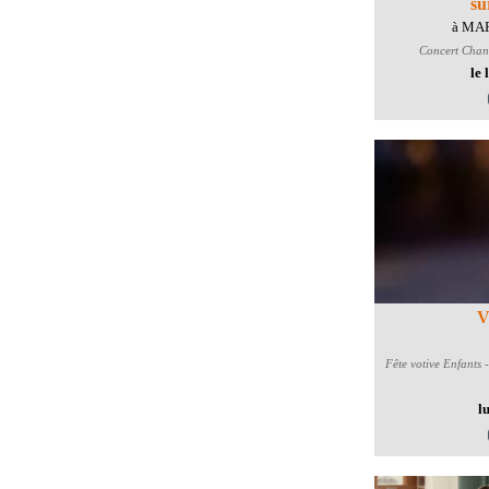
su
à MA
Concert
Chant
le 
V
Fête votive
Enfants -
l