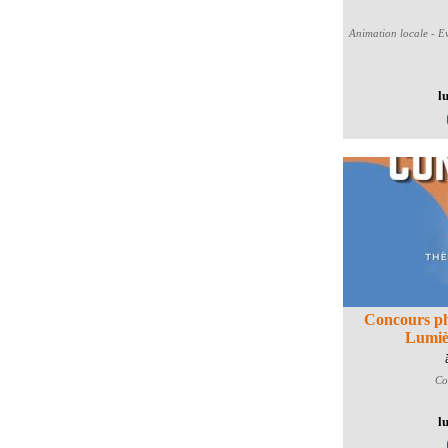
Animation locale - E
l
Concours pho
Lumièr
Co
l