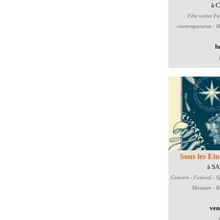
à 
Fête votive
Feu
contemporaine - M
l
Sous les Eto
à S
Concert - Festival - S
Musique - Re
ven