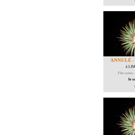
ANNULÉ - F
à LI
Fête votive 
le 