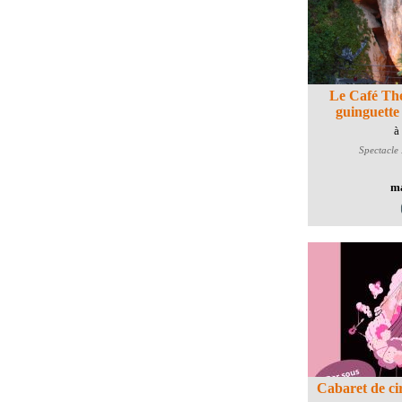
Le Café Thé
guinguette 
à
Spectacle
ma
Cabaret de ci