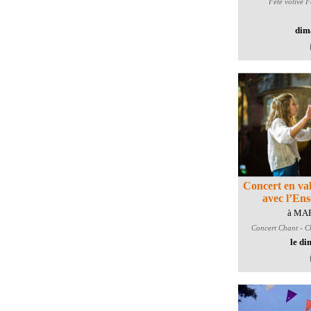
Fête votive
Fa
dim
Concert en val
avec l’En
à MA
Concert
Chant - Ch
le di