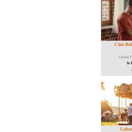
Ciné Bel
Cinéma
Fa
le 
Labas