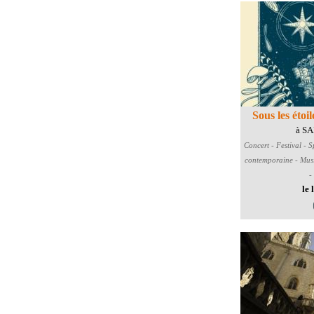
Sous les étoi
à S
Concert - Festival - S
contemporaine - Musi
-
le 