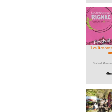
Les Rencontr
mu
Festival
Marionne
dim