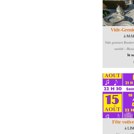
Vide-Grenie
à MA
Vide greniers Brader
variété - Musi
le 
Fête votiv
à LI