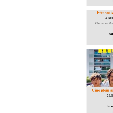
Fête voti
à B
Fête votive
Mar
sa
Ciné plein a
à L
le 