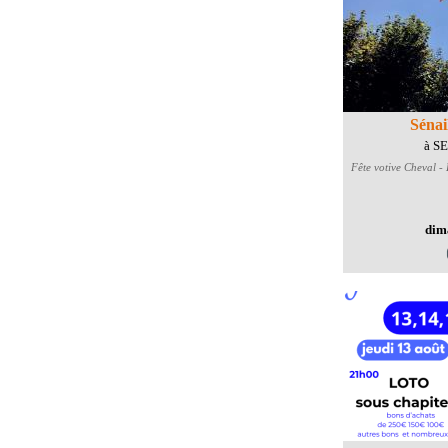
Sénai
à S
Fête votive
Cheval - E
dim