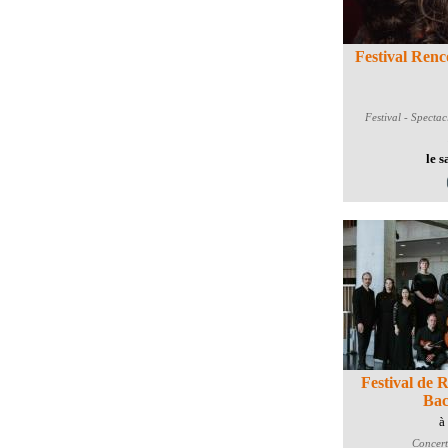
Festival Renc
Festival - Spectac
le 
Festival de 
Bac
à
Concert