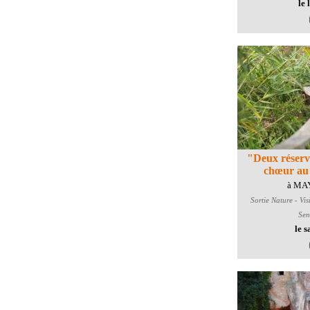
le 
"Deux réserve
chœur au
à MA
Sortie Nature - Vis
Sen
le 