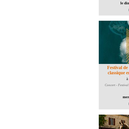
le di
Festival d
classique 
à
Concert - Festival
mer