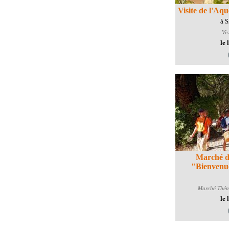
Visite de l'Aq
à 
Vis
le 
Marché d
"Bienvenue
Marché Thém
le 