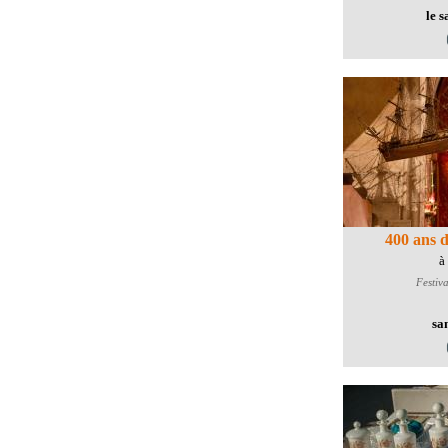
le 
400 ans d
à
Festiva
sa