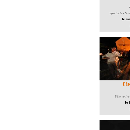
Spectacle - Spe
le m
Fêt
Fête votive
le 