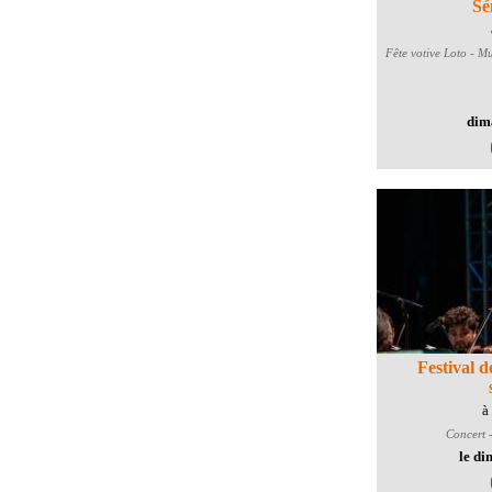
Sé
Fête votive
Loto - Mu
dim
Festival 
à
Concert -
le di