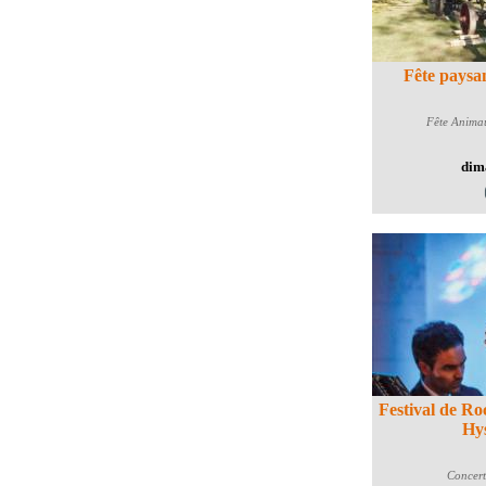
Fête paysa
Fête
Animau
dim
Festival de R
Hy
Concert