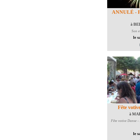
ANNULÉ - Feu
à B
Son e
le 
Fête votiv
à MA
Fête votive
Danse - 
le 