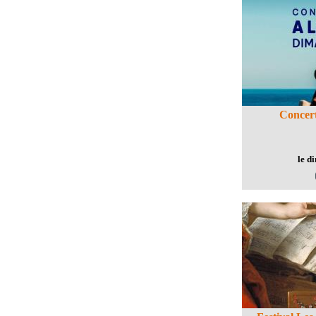
Concert
le d