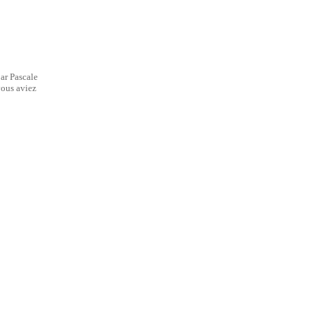
par Pascale
 vous aviez