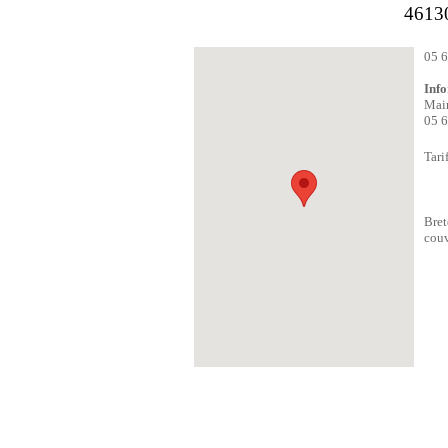
461
05 6
Info
Mair
05 6
Tarif
Bret
couv