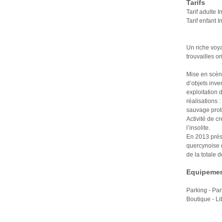
Tarifs
Tarif adulte I
Tarif enfant 
Un riche voya
trouvailles o
Mise en scène
d’objets inve
exploitation
réalisations 
sauvage proté
Activité de c
l’insolite.
En 2013 prés
quercynoise d
de la totale d
Equipemen
Parking - Par
Boutique - Li