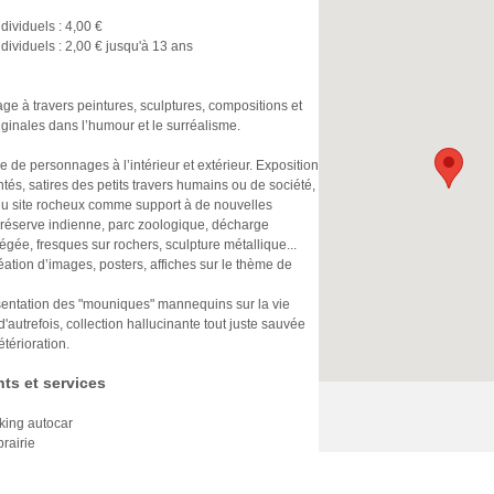
ndividuels : 4,00 €
Individuels : 2,00 € jusqu'à 13 ans
ge à travers peintures, sculptures, compositions et
riginales dans l’humour et le surréalisme.
 de personnages à l’intérieur et extérieur. Exposition
ntés, satires des petits travers humains ou de société,
 du site rocheux comme support à de nouvelles
: réserve indienne, parc zoologique, décharge
gée, fresques sur rochers, sculpture métallique...
réation d’images, posters, affiches sur le thème de
entation des "mouniques" mannequins sur la vie
'autrefois, collection hallucinante tout juste sauvée
étérioration.
ts et services
king autocar
brairie