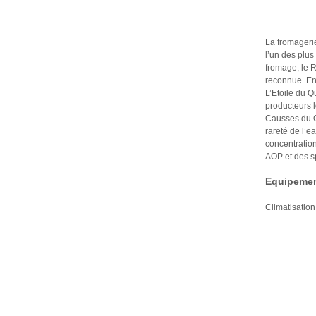
La fromagerie
l’un des plu
fromage, le 
reconnue. En
L’Etoile du Qu
producteurs l
Causses du Qu
rareté de l’ea
concentratio
AOP et des sp
Equipemen
Climatisation