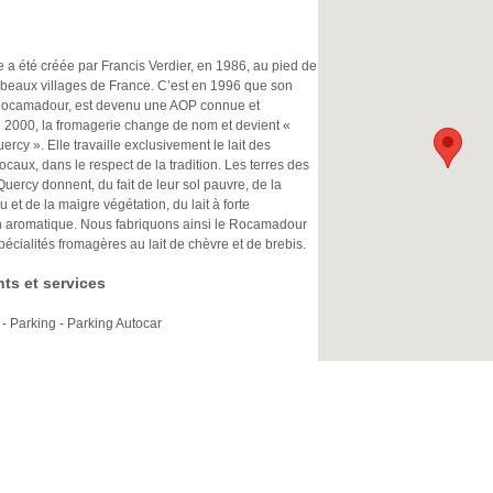
 a été créée par Francis Verdier, en 1986, au pied de
s beaux villages de France. C’est en 1996 que son
Rocamadour, est devenu une AOP connue et
 2000, la fromagerie change de nom et devient «
ercy ». Elle travaille exclusivement le lait des
ocaux, dans le respect de la tradition. Les terres des
ercy donnent, du fait de leur sol pauvre, de la
u et de la maigre végétation, du lait à forte
n aromatique. Nous fabriquons ainsi le Rocamadour
écialités fromagères au lait de chèvre et de brebis.
ts et services
 - Parking - Parking Autocar