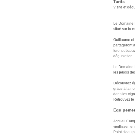
Tarifs
Visite et dég
Le Domaine Pe
situé sur la
Guillaume et 
partageront a
feront découv
dégustation.
Le Domaine P
les jeudis de
Découvrez ég
grâce à la n
dans les vign
Retrouvez le c
Equipemen
Accueil Campi
vieillissement
Point d'eau po