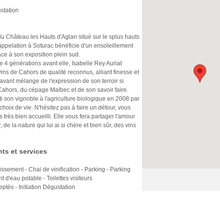
ustation
u Château les Hauts d'Aglan situé sur le splus hauts
appelation à Soturac bénéficie d'un ensoleillement
e à son exposition plein sud.
e 4 générations avant elle, Isabelle Rey Auriat
ins de Cahors de qualité reconnus, alliant finesse et
avant mélange de l'expression de son terroir si
 Cahors, du cépage Malbec et de son savoir faire.
ti son vignoble à l'agriculture biologique en 2008 par
 choix de vie. N'hésitez pas à faire un détour, vous
s très bien accueilli. Elle vous fera partager l'amour
 de la nature qui lui ai si chère et bien sûr, des vins
ts et services
lissement - Chai de vinification - Parking - Parking
t d'eau potable - Toilettes visiteurs
tés - Initiation Dégustation