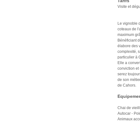
Tarifs
Visite et dég
Le vignoble d
coteaux de l'
maximum grâc
Bénéficiant d
élabore des v
complexité, s
particulier à
Elle a conver
conviction et
serez toujour
de son métier,
de Cahors.
Equipemen
Chai de vieil
Autocar - Poin
Animaux accep