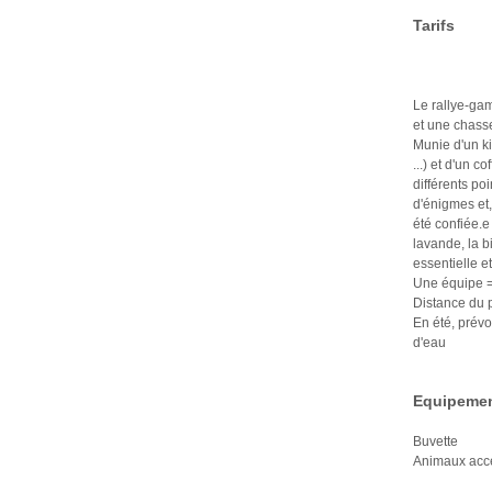
Tarifs
Le rallye-gam
et une chasse
Munie d'un ki
...) et d'un 
différents po
d'énigmes et,
été confiée.e
lavande, la bi
essentielle e
Une équipe =
Distance du 
En été, prév
d'eau
Equipemen
Buvette
Animaux acc