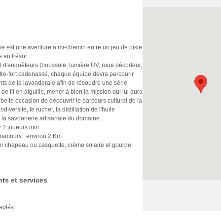
e est une aventure à mi-chemin entre un jeu de piste
 au trésor...
t d'enquêteurs (boussole, lumière UV, roue décodeur,
coffre-fort cadenassé, chaque équipe devra parcourir
ints de la lavanderaie afin de résoudre une série
 de fil en aiguille, mener à bien la mission qui lui aura
 belle occasion de découvrir le parcours cultural de la
odiversité, le rucher, la distillation de l'huile
t la savonnerie artisanale du domaine.
 2 joueurs min
parcours : environ 2 Km
oir chapeau ou casquette, crème solaire et gourde
ts et services
eptés