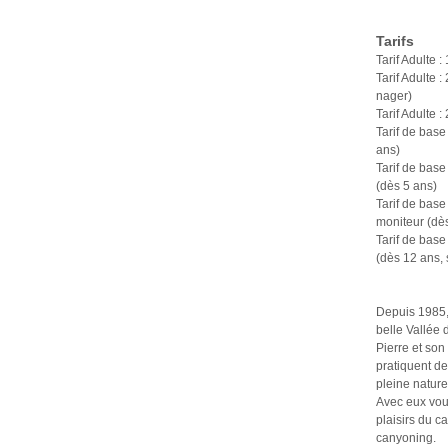
Tarifs
Tarif Adulte 
Tarif Adulte 
nager)
Tarif Adulte 
Tarif de bas
ans)
Tarif de bas
(dès 5 ans)
Tarif de bas
moniteur (dès
Tarif de bas
(dès 12 ans, 
Depuis 1985, 
belle Vallée 
Pierre et so
pratiquent de
pleine nature
Avec eux vou
plaisirs du c
canyoning.