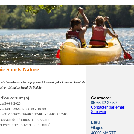
e Sports Nature
riel Canoë-kayak - Accompagnement Canoë-kayak - Initiation Escalade
oning - Initiation Stand-Up Paddle
 d'ouverture(s)
Contacter
05 65 32 27 59
 au 30/09/2026
Contacter par email
au 13/09/2026 de 09:00 à 19:00
Site web
au 31/10/2026 10:00 à 12:00 et 14:00 à 17:00
ouvert de Pâques à Toussaint
Lieu
t escalade : ouvert toute l'année
Gluges
46600 MARTEL