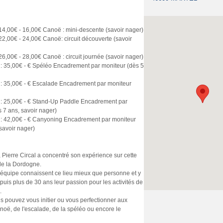
: 14,00€ - 16,00€ Canoë : mini-descente (savoir nager)
: 22,00€ - 24,00€ Canoë: circuit découverte (savoir
: 26,00€ - 28,00€ Canoë : circuit journée (savoir nager)
e : 35,00€ - € Spéléo Encadrement par moniteur (dès 5
e : 35,00€ - € Escalade Encadrement par moniteur
e : 25,00€ - € Stand-Up Paddle Encadrement par
 7 ans, savoir nager)
e : 42,00€ - € Canyoning Encadrement par moniteur
savoir nager)
Pierre Circal a concentré son expérience sur cette
de la Dordogne.
n équipe connaissent ce lieu mieux que personne et y
puis plus de 30 ans leur passion pour les activités de
.
s pouvez vous initier ou vous perfectionner aux
anoë, de l'escalade, de la spéléo ou encore le