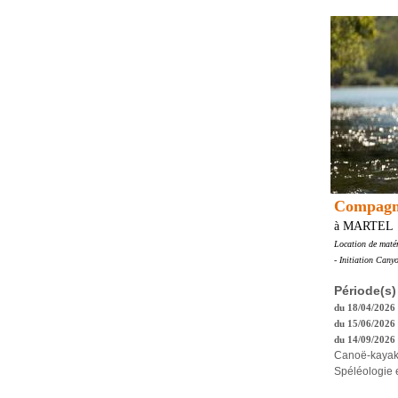
Compagni
à MARTEL
Location de maté
- Initiation Cany
Période(s)
du 18/04/2026
du 15/06/2026 
du 14/09/2026 
Canoë-kayak 
Spéléologie e