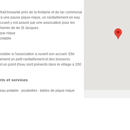
afraîchissante près de la fontaine et du lac communal
ra une pause pique-nique, un ravitaillement en eau
ccueil y est assuré par une association pour les
Chemin de de St Jacques.
ique nique
 potable
ssible si l'association a ouvert son accueil. Elle
ment un petit ravitaillement et des boissons.
 et un point d'eau sont présents dans le village à 200
ts et services
d'eau potable - poubelles - tables de pique-nique