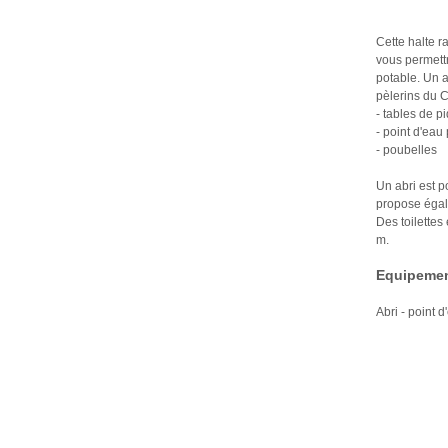
Cette halte r
vous permett
potable. Un a
pèlerins du 
- tables de p
- point d'eau
- poubelles
Un abri est po
propose égale
Des toilettes
m.
Equipemen
Abri - point 