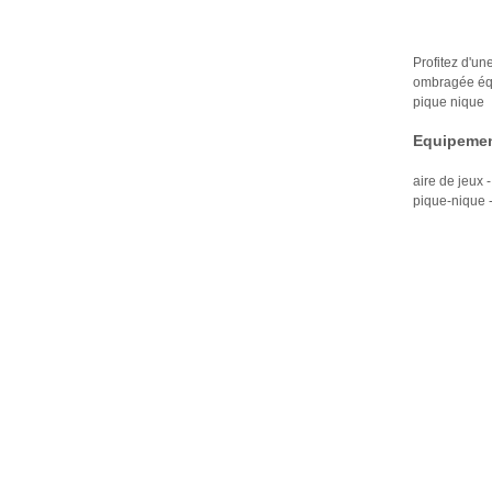
Profitez d'un
ombragée équ
pique nique
Equipemen
aire de jeux 
pique-nique - 