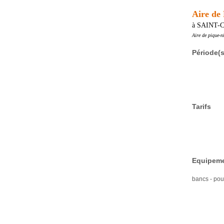
Aire de
à SAINT
Aire de pique-n
Période(s
Tarifs
Equipeme
bancs - poub