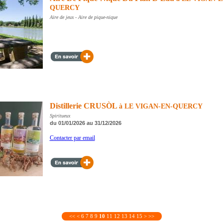
QUERCY
Aire de jeux - Aire de pique-nique
Distillerie CRUSÒL
à LE VIGAN-EN-QUERCY
Spiritueux
du 01/01/2026 au 31/12/2026
Contacter par email
<<
<
6
7
8
9
10
11
12
13
14
15
>
>>