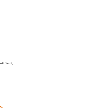
edi, Jeudi,
N-