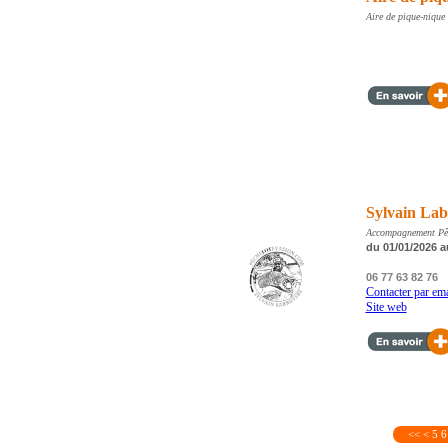
Aire de pique-nique
Sylvain Lab
Accompagnement Pêch
du 01/01/2026 a
06 77 63 82 76
Contacter par ema
Site web
<<
<
5
6