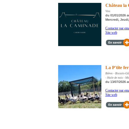
Château la
Vins
du 01/01/2026 a
Mercredi, Jeudi
Contacter par ema
Site web
La P'tite f
Bières - Biscuits-Gâ
- Huile de noix - Mie
du 13/07/2026 a
Contacter par ema
Site web