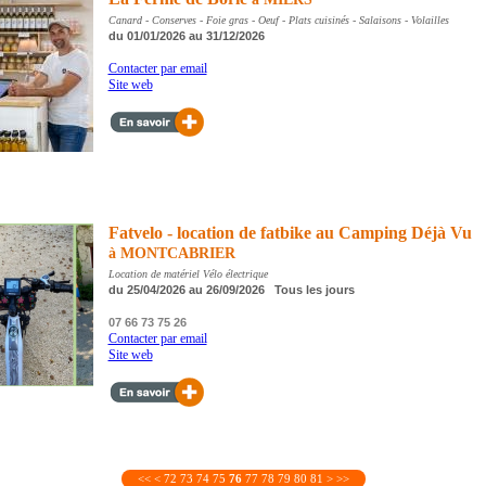
Canard - Conserves - Foie gras - Oeuf - Plats cuisinés - Salaisons - Volailles
du 01/01/2026 au 31/12/2026
Contacter par email
Site web
Fatvelo - location de fatbike au Camping Déjà Vu
à MONTCABRIER
Location de matériel Vélo électrique
du 25/04/2026 au 26/09/2026 Tous les jours
07 66 73 75 26
Contacter par email
Site web
<<
<
72
73
74
75
76
77
78
79
80
81
>
>>